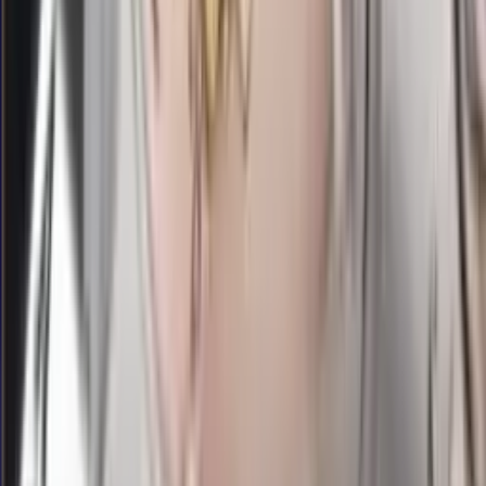
Minggu, 09 Agu
Buka
11.00
10.50
0
7
1
8
NE
1841
north carolina evening
Minggu, 09 Agu
Buka