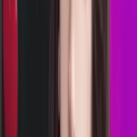
1
2
MD
2627
malibu4d
Minggu, 09 Agu
Buka
16.00
15.50
6
5
1
1
SS