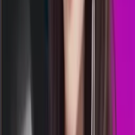
13.50
9
4
0
5
SDL
662
sydney lotto
Minggu, 09 Agu
Buka
14.00
13.30