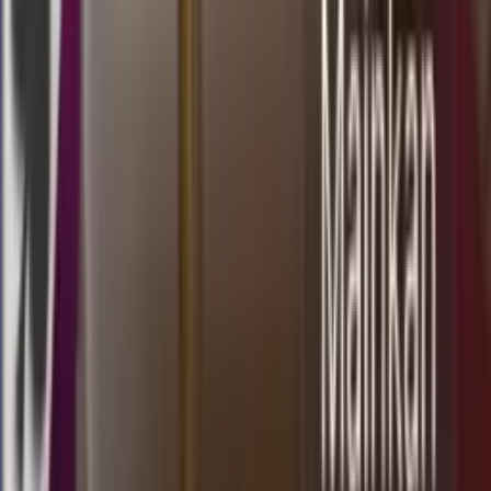
1841
virginia night
Minggu, 09 Agu
Buka
10.00
09.50
5
3
5
7
NW
2620
new jersey evening
Minggu, 09 Agu