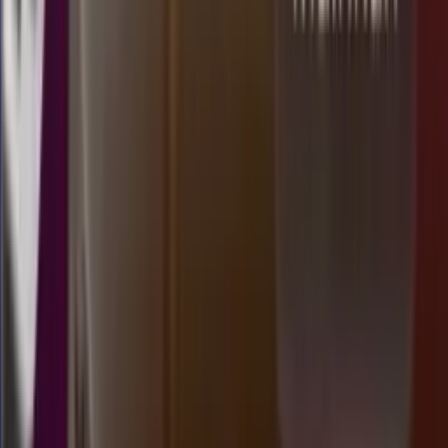
Buka
10.00
09.40
7
1
3
6
OG
2627
oregon 09.00 wib
Minggu, 09 Agu
Buka
09.00