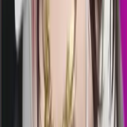
1
6
2
CM
2627
magnum cambodia
Minggu, 09 Agu
Buka
12.00
11.00
7
0
2
3
SP