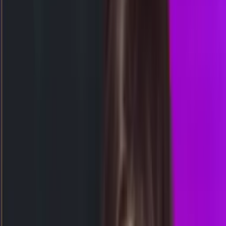
23.50
1
8
6
2
DM
1036
damacai
Minggu, 09 Agu
Buka
18.45
17.55
6