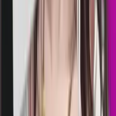
11.45
3
6
1
7
RM
2627
rome lottery
Minggu, 09 Agu
Buka
12.00
11.50
8