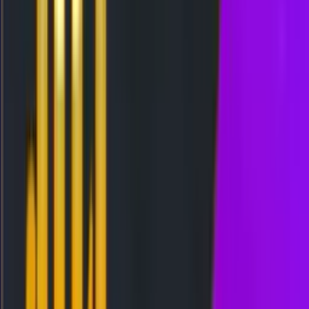
Togel
Slot
Kasino
Olahraga
Arcade
Poker
Tembak Ikan
Sabung Ayam