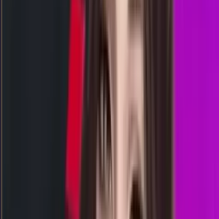
17.30
17.15
3
2
8
8
PS
2627
paris lottery
Minggu, 09 Agu
Buka
17.00