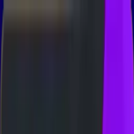
Whatsapp
Telegram
BUKTI WD
HBACK SPORTSBOOK 5%
BONUS ROLLINGAN
 SLOT
EVENT TANGKAP SCATTER
#3 BONUS