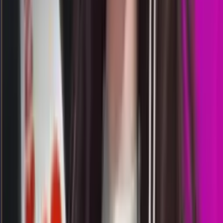
ON
2626
oregon 12.00 wib
Sabtu, 08 Agu
Buka
12.00
11.45
3
7
8
7
RM
2626