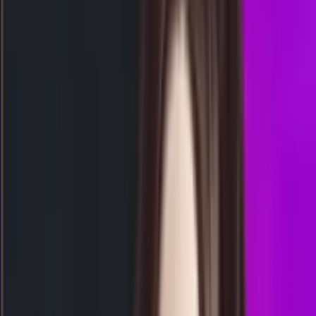
8
2
2
NY
2291
newyork 4d
Sabtu, 08 Agu
Buka
17.30
17.15
8
6
3
7