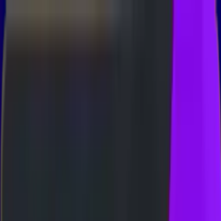
Whatsapp
Telegram
BUKTI WD
SHBACK SPORTSBOOK 5%
BONUS ROLLINGAN
N SLOT
EVENT TANGKAP SCATTER
#3 BONUS