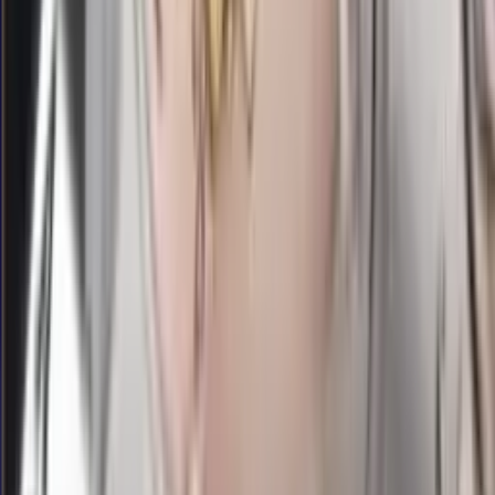
Sabtu, 08 Agu
Buka
09.50
09.40
7
6
8
5
KC
2626
kentucky evening
Sabtu, 08 Agu
Buka