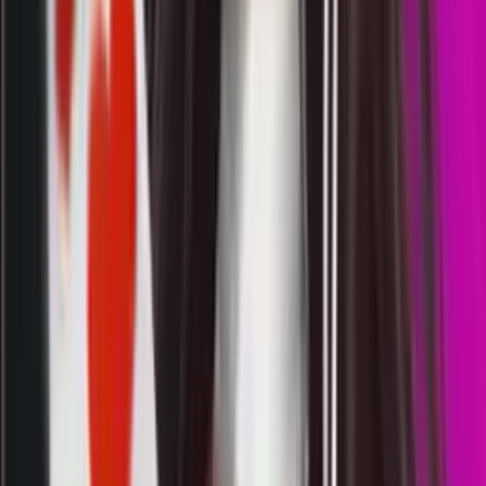
rome lottery
Sabtu, 08 Agu
Buka
12.00
11.50
2
0
4
4
CM
2626
magnum cambodia
Sabtu, 08 Agu
Buka