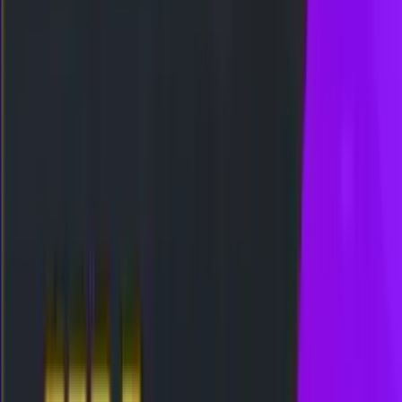
ITED
#3 Bonus New Member 50%
BONUS AJAK
#5 ROLINGAN LIVE CASINO 0.7%
#4
CK DEPOSIT 10.000
#3 CASHBACK SLOT
 BONUS 10% DEPOSIT HARIAN
#2 BONUS NEW
R 100%
EVENT PARLAY 3 & 4 TEAM
SHBACK SPORTSBOOK 5%
BONUS ROLLINGAN
N SLOT
EVENT TANGKAP SCATTER
#3 BONUS
ITED
#3 Bonus New Member 50%
BONUS AJAK
#5 ROLINGAN LIVE CASINO 0.7%
#4
CK DEPOSIT 10.000
#3 CASHBACK SLOT
 BONUS 10% DEPOSIT HARIAN
#2 BONUS NEW
R 100%
EVENT PARLAY 3 & 4 TEAM
Daftar
Login
Daftar