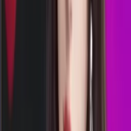
661
sydney lotto
Sabtu, 08 Agu
Buka
14.00
13.30
1
3
7
7
SD
2626
sydneypools