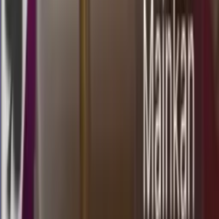
2626
osaka lottery
Sabtu, 08 Agu
Buka
09.00
08.50
9
4
0
5
FE
1840
florida evening
Sabtu, 08 Agu