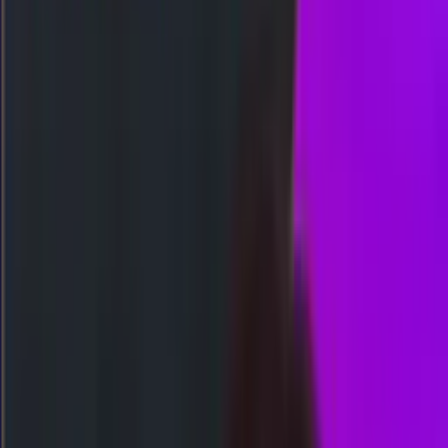
Sabtu, 08 Agu
Buka
17.45
17.30
5
1
0
2
HK
2625
hongkongpools
Jumat, 07 Agu
Buka