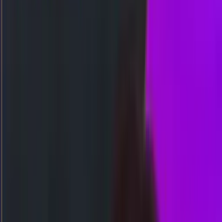
Sabtu, 08 Agu
Buka
23.00
22.45
2
7
9
7
SG
1820
singapore
Sabtu, 08 Agu
Buka