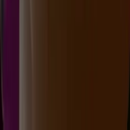
3
8
5
SS
1069
shanghai pools sore
Sabtu, 08 Agu
Buka
15.15
15.00
9
8
4
4