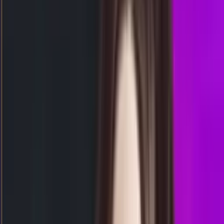
7
0
4
FD
1841
florida day
Minggu, 09 Agu
Buka
00.30
00.15
2
7
2
1