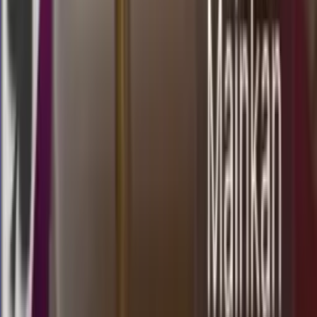
2291
newyork 4d
Sabtu, 08 Agu
Buka
17.30
17.15
8
6
3
7
PS
2626
paris lottery
Sabtu, 08 Agu