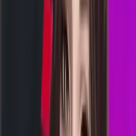
00.20
00.10
6
3
9
3
TD
1580
tennessee day
Minggu, 09 Agu
Buka
00.30