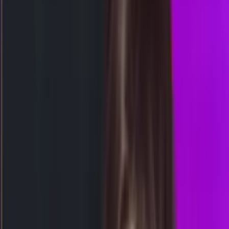
23.50
1
8
6
2
VD
1841
virginia day
Minggu, 09 Agu
Tutup
01.00
00.50
0