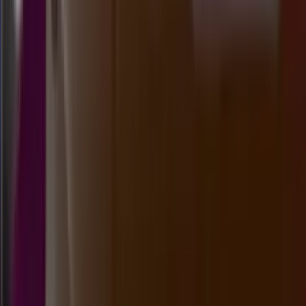
16.00
2
9
5
7
MD
2626
malibu4d
Sabtu, 08 Agu
Buka
16.00
15.50
7