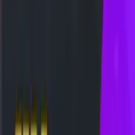
TED
#3 Bonus New Member 50%
BONUS AJAK
#5 ROLINGAN LIVE CASINO 0.7%
#4
CK DEPOSIT 10.000
#3 CASHBACK SLOT
BONUS 10% DEPOSIT HARIAN
#2 BONUS NEW
R 100%
EVENT PARLAY 3 & 4 TEAM
HBACK SPORTSBOOK 5%
BONUS ROLLINGAN
 SLOT
EVENT TANGKAP SCATTER
#3 BONUS
TED
#3 Bonus New Member 50%
BONUS AJAK
#5 ROLINGAN LIVE CASINO 0.7%
#4
CK DEPOSIT 10.000
#3 CASHBACK SLOT
BONUS 10% DEPOSIT HARIAN
#2 BONUS NEW
R 100%
EVENT PARLAY 3 & 4 TEAM
Daftar
Login
Daftar