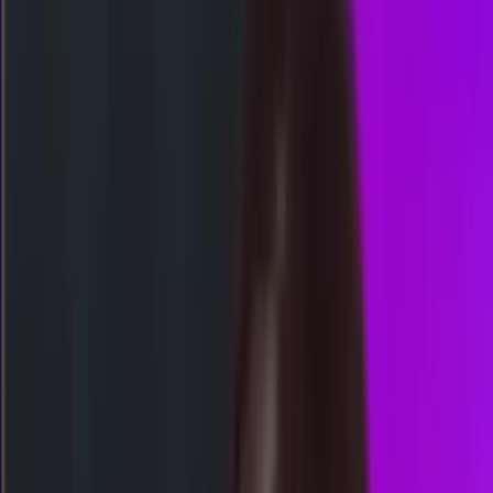
17.45
17.30
5
1
0
2
MP
2626
malibucitypools
Sabtu, 08 Agu
Buka
00.00