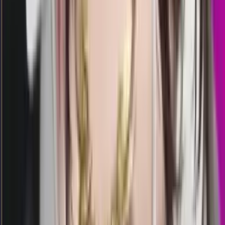
1
0
2
VC
2626
venice lottery
Sabtu, 08 Agu
Buka
20.00
19.50
8
6
1
7
TS