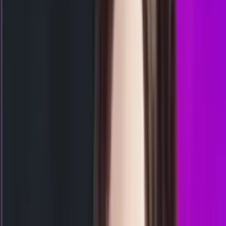
TX
2252
texas day
Minggu, 09 Agu
Buka
00.30
00.15
9
2
7
6
KM
2627