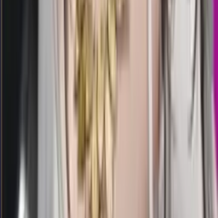
1826
totomacau 19:00 wib
Sabtu, 08 Agu
Buka
19.15
19.00
9
0
3
1
PY
2626
pattaya lottery