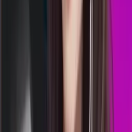
23.00
7
0
4
2
TA
1826
totomacau 22:00 wib
Sabtu, 08 Agu
Buka
22.15
22.00