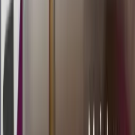
9
AP
2626
ankarapools
Sabtu, 08 Agu
Buka
18.00
17.50
4
8
2
2
NY