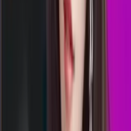
Sabtu, 08 Agu
Buka
23.00
22.45
5
9
1
7
SM
1070
shanghai pools malam
Sabtu, 08 Agu
Buka
23.15