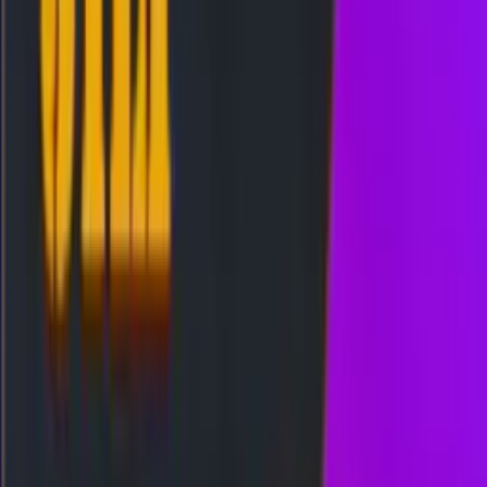
Togel
Lainnya
Lihat ColokNet
Event Lomba
Akses WAP
HK
2625
hongkongpools