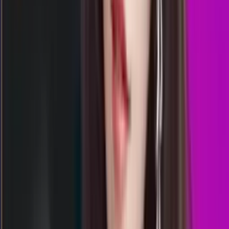
Sabtu, 08 Agu
Buka
00.30
00.00
4
9
2
1
MM
1840
michigan midday
Sabtu, 08 Agu
Buka
00.05