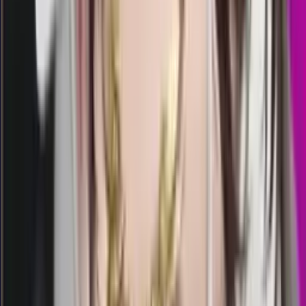
4
2
1
TO
1579
tennessee morning
Jumat, 07 Agu
Buka
21.30
21.00
2
1
4
5
MQ