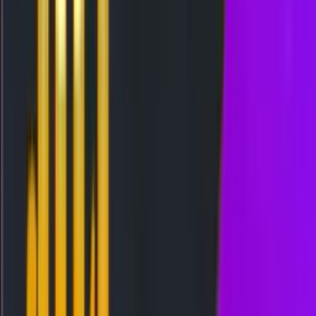
Togel
Slot
Kasino
Olahraga
Arcade
Poker
Tembak Ikan
Sabung Ayam