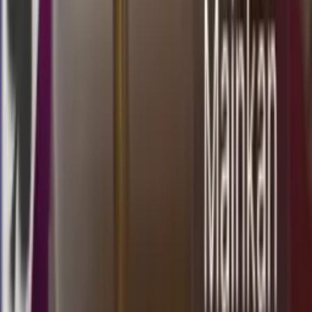
1792
morocco quatro 18:00 wib
Jumat, 07 Agu
Buka
18.00
17.50
9
1
7
4
AP
2625
ankarapools
Jumat, 07 Agu