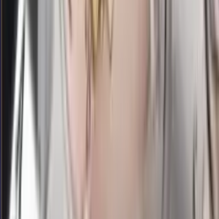
Jumat, 07 Agu
Buka
21.00
20.50
0
2
8
8
PC
1962
pcso
Jumat, 07 Agu
Buka