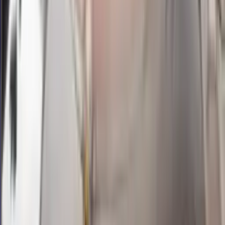
20.10
19.35
6
9
6
4
VC
2625
venice lottery
Jumat, 07 Agu
Buka
20.00
19.50