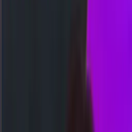
Jumat, 07 Agu
Buka
23.00
22.45
9
9
4
3
SG
1819
singapore
Jumat, 07 Agu
Buka