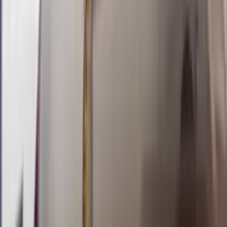
6
8
2
3
TS
1825
totomacau 19:00 wib
Jumat, 07 Agu
Buka
19.15
19.00
6
3
0