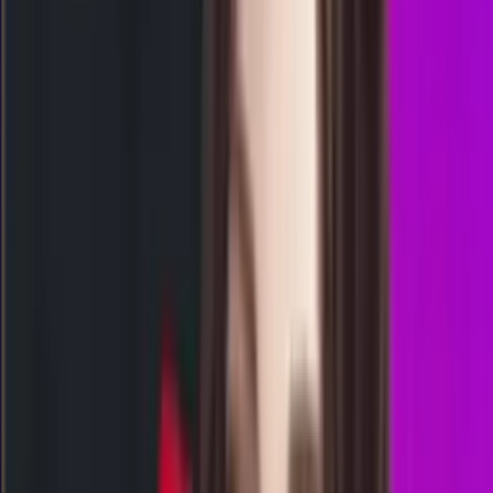
washington dc midday
Sabtu, 08 Agu
Buka
00.55
00.40
9
8
9
0
VD
1840
virginia day
Sabtu, 08 Agu
Buka