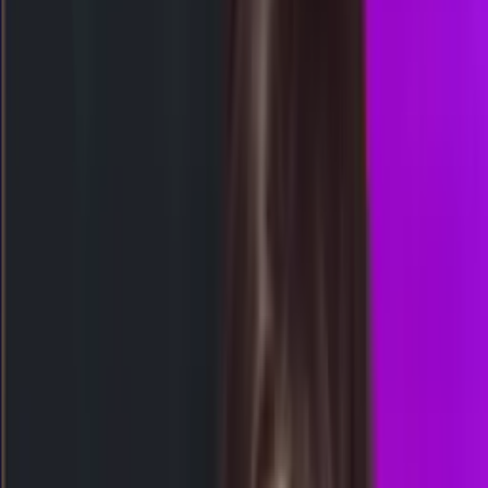
23.50
2
4
5
4
TS
1826
totomacau 19:00 wib
Sabtu, 08 Agu
Buka
19.15
19.00
9