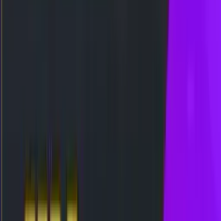
TED
#3 Bonus New Member 50%
BONUS AJAK
#5 ROLINGAN LIVE CASINO 0.7%
#4
CK DEPOSIT 10.000
#3 CASHBACK SLOT
BONUS 10% DEPOSIT HARIAN
#2 BONUS NEW
R 100%
EVENT PARLAY 3 & 4 TEAM
HBACK SPORTSBOOK 5%
BONUS ROLLINGAN
 SLOT
EVENT TANGKAP SCATTER
#3 BONUS
TED
#3 Bonus New Member 50%
BONUS AJAK
#5 ROLINGAN LIVE CASINO 0.7%
#4
CK DEPOSIT 10.000
#3 CASHBACK SLOT
BONUS 10% DEPOSIT HARIAN
#2 BONUS NEW
R 100%
EVENT PARLAY 3 & 4 TEAM
Daftar
Login
Daftar