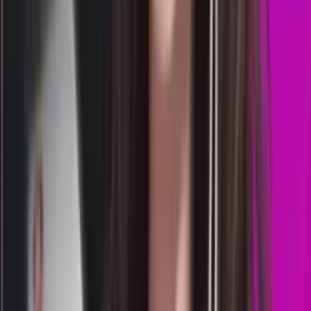
1
6
3
6
WN
2626
winchester lottery
Sabtu, 08 Agu
Buka
14.00
13.50
5
8
3
9