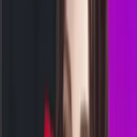
magnum4d
Sabtu, 08 Agu
Buka
18.45
17.55
2
9
2
4
MS
1793
morocco quatro 18:00 wib
Sabtu, 08 Agu
Buka