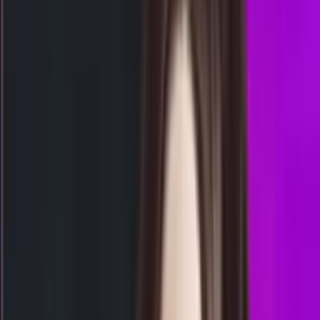
0
3
1
PY
2626
pattaya lottery
Sabtu, 08 Agu
Buka
19.00
18.50
4
4
0
5