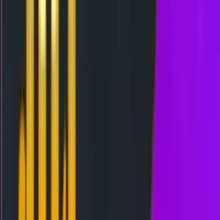
Togel
Slot
Kasino
Olahraga
Arcade
Poker
Tembak Ikan
Sabung Ayam