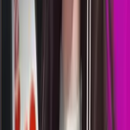
SDL
661
sydney lotto
Sabtu, 08 Agu
Buka
14.00
13.30
1
3
7
7
SD
2626