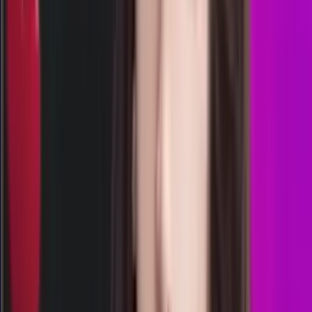
3
7
PS
2626
paris lottery
Sabtu, 08 Agu
Buka
17.00
16.50
7
5
2
8
TP