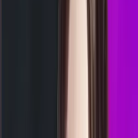
DM
1035
damacai
Sabtu, 08 Agu
Buka
18.45
17.55
2
1
5
0
MG
1045