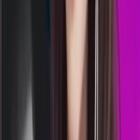
15.00
9
8
4
4
LV
2626
liverpool lottery
Sabtu, 08 Agu
Buka
15.00
14.45