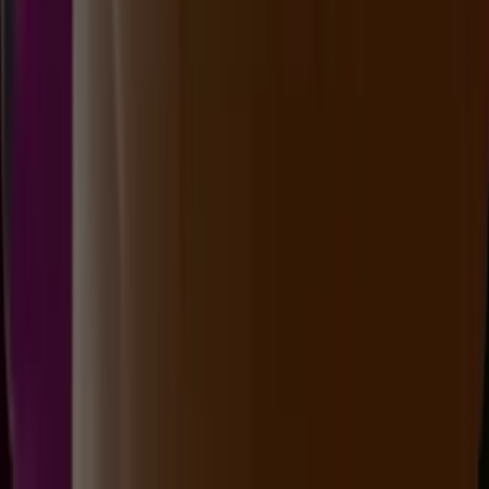
4
6
0
OG
2626
oregon 09.00 wib
Sabtu, 08 Agu
Buka
09.00
08.45
3
3
9
7