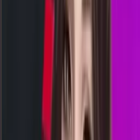
18.00
17.50
2
8
3
9
AP
2626
ankarapools
Sabtu, 08 Agu
Buka
18.00