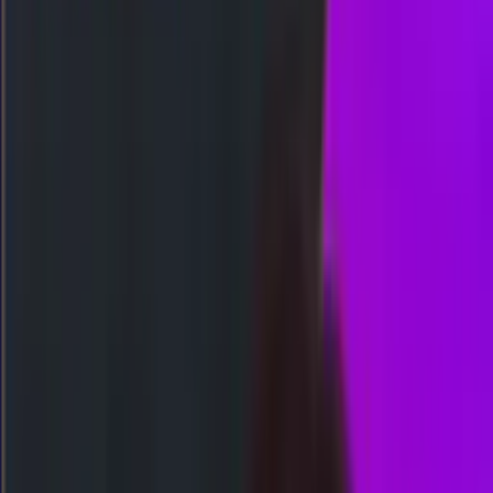
Sabtu, 08 Agu
Buka
17.45
17.30
5
1
0
2
HK
2625
hongkongpools
Jumat, 07 Agu
Buka