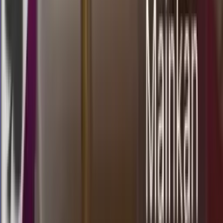
1840
indiana evening
Sabtu, 08 Agu
Buka
09.50
09.40
7
6
8
5
KC
2626
kentucky evening
Sabtu, 08 Agu