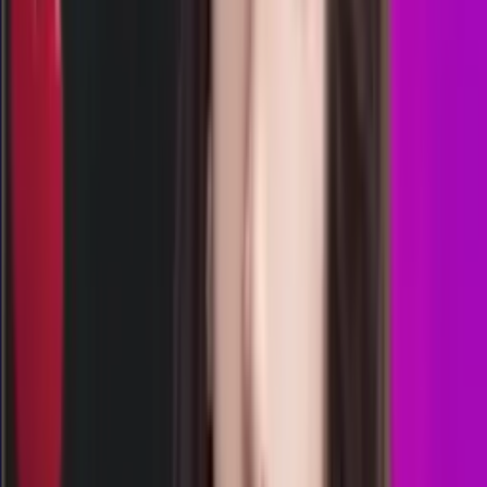
2
6
MN
2627
mancity4d
Minggu, 09 Agu
Buka
04.00
03.45
5
8
4
3
MO