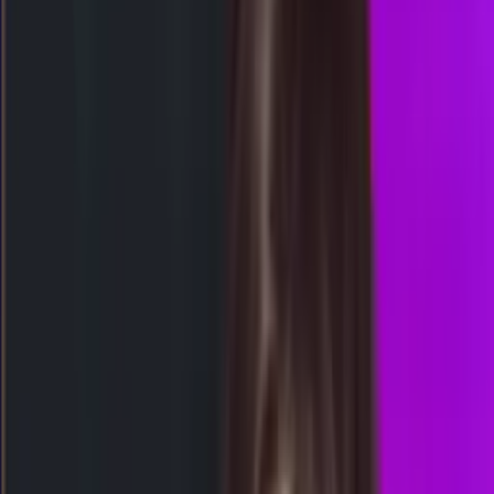
23.50
1
8
6
2
AE
1841
arkansas evening
Minggu, 09 Agu
Buka
07.00
06.45
0