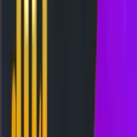
Togel
Slot
Kasino
Olahraga
Arcade
Poker
Tembak Ikan
Sabung Ayam