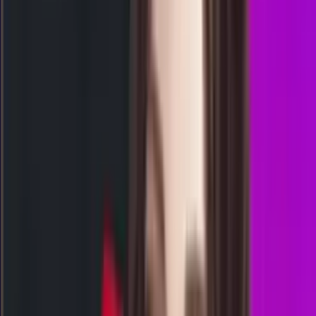
tennessee evening
Minggu, 09 Agu
Buka
06.30
06.00
8
4
4
1
OE
2627
oregon 06.00 wib
Minggu, 09 Agu
Buka