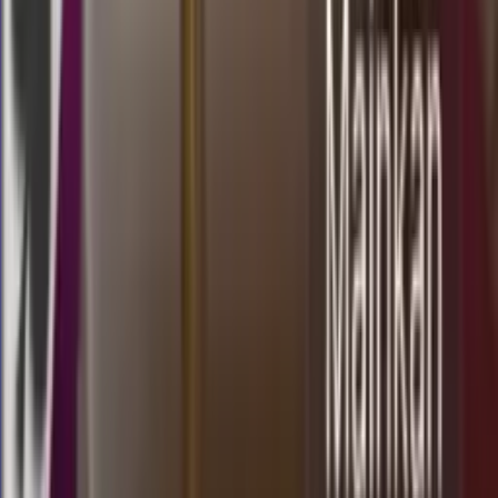
1826
totomacau 22:00 wib
Sabtu, 08 Agu
Buka
22.15
22.00
6
5
2
5
TM
2251
texas morning
Sabtu, 08 Agu