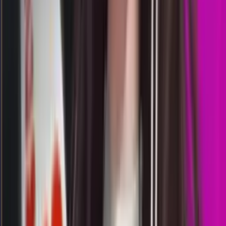
WM
2627
washington dc midday
Minggu, 09 Agu
Buka
00.55
00.40
8
4
7
1
VD
1841