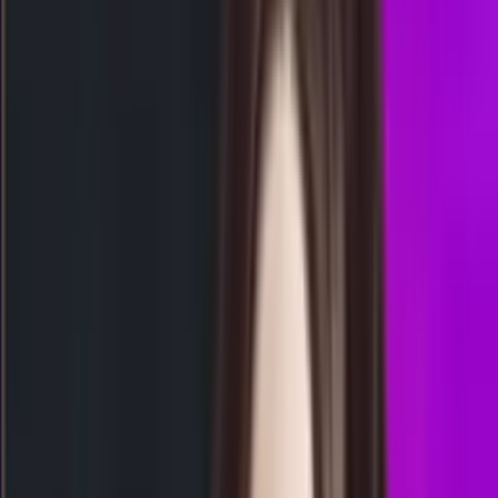
4
7
1
WE
2627
washington dc evening
Minggu, 09 Agu
Buka
07.00
06.45
3
1
5
3