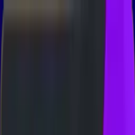
Whatsapp
Telegram
BUKTI WD
HBACK SPORTSBOOK 5%
BONUS ROLLINGAN
 SLOT
EVENT TANGKAP SCATTER
#3 BONUS