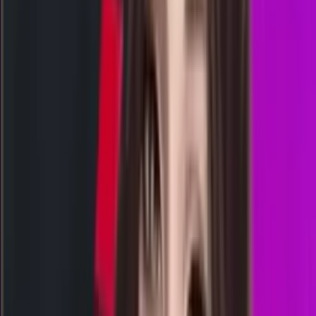
06.00
05.45
9
9
3
6
TE
2252
texas evening
Minggu, 09 Agu
Buka
06.00