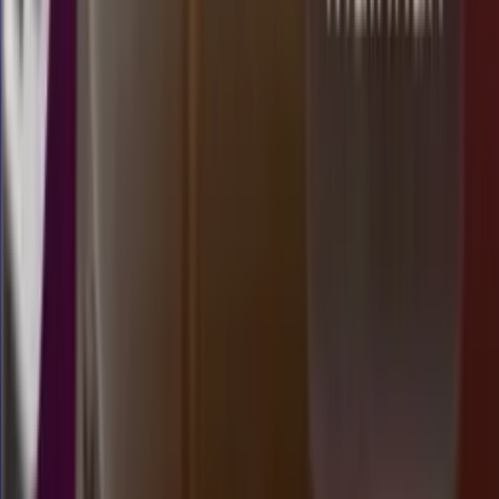
Buka
22.00
21.45
3
9
9
2
FL
2626
florence lottery
Sabtu, 08 Agu
Buka
22.00