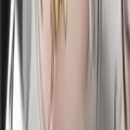
Minggu, 09 Agu
Buka
00.05
23.45
8
1
2
7
MU
1793
morocco quatro 00:00 wib
Minggu, 09 Agu
Buka