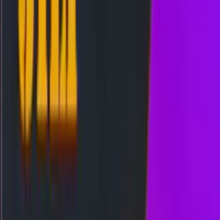
Togel
Lainnya
Lihat ColokNet
Event Lomba
Akses WAP
HK
2626
hongkongpools