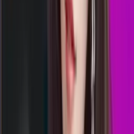
Minggu, 09 Agu
Buka
03.00
02.45
4
7
6
6
ND
1841
north carolina day
Minggu, 09 Agu
Buka
02.05