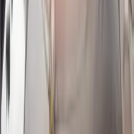
00.05
23.45
4
6
5
1
NJ
2620
new jersey midday
Minggu, 09 Agu
Buka
00.05
23.45